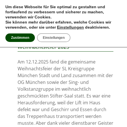
MENU
Um diese Webseite für Sie optimal zu gestalten und
fortlaufend zu verbessern und sicherer zu machen,
verwenden wir Cookies.
Böhmerwald Sing- und
Deutscher Böhmerwaldbund e.V., Ortsgruppe München
Sie können mehr darüber erfahren, welche Cookies wir
Volkstanzgruppe München
verwenden, oder sie unter
Einstellungen
deaktivieren.
ARCHIV DER KATEGORIE:
UNCATEGORIZED
Zustimmen
Einstellungen
Weihnachtsfeier 2025
Am 12.12.2025 fand die gemeinsame
Weihnachtsfeier der SL Kreisgruppe
München Stadt und Land zusammen mit der
OG München sowie der Sing- und
Volkstanzgruppe im weihnachtlich
geschmückten Stifter-Saal statt. Es war eine
Herausforderung, weil der Lift im Haus
defekt war und Geschirr und Essen durch
das Treppenhaus transportiert werden
musste. Aber dank vieler dienstbarer Geister