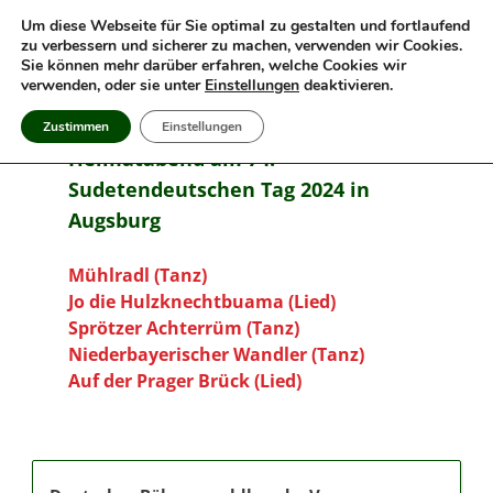
Um diese Webseite für Sie optimal zu gestalten und fortlaufend
MENU
zu verbessern und sicherer zu machen, verwenden wir Cookies.
Sie können mehr darüber erfahren, welche Cookies wir
Böhmerwald Sing- und
Deutscher Böhmerwaldbund e.V., Ortsgruppe München
verwenden, oder sie unter
Einstellungen
deaktivieren.
Volkstanzgruppe München
Unsere Lieder und Tänze vom
Zustimmen
Einstellungen
Heimatabend am 74.
Sudetendeutschen Tag 2024 in
Augsburg
Mühlradl (Tanz)
Jo die Hulzknechtbuama (Lied)
Sprötzer Achterrüm (Tanz)
Niederbayerischer Wandler (Tanz)
Auf der Prager Brück (Lied)